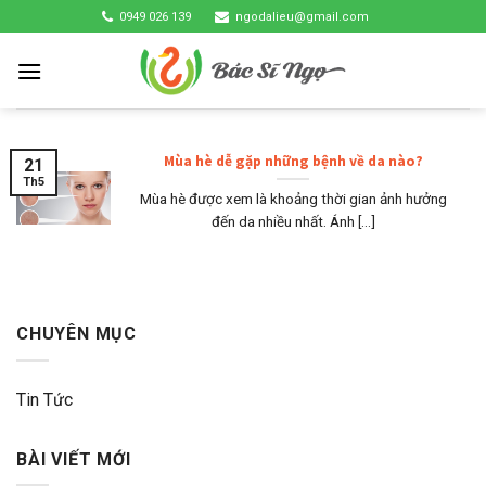
Skip
0949 026 139
ngodalieu@gmail.com
to
content
Mùa hè dễ gặp những bệnh về da nào?
21
Th5
Mùa hè được xem là khoảng thời gian ảnh hưởng
đến da nhiều nhất. Ánh [...]
CHUYÊN MỤC
Tin Tức
BÀI VIẾT MỚI