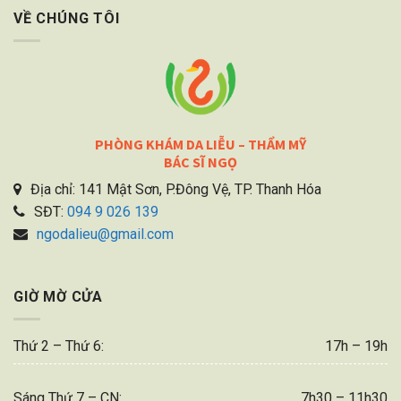
VỀ CHÚNG TÔI
PHÒNG KHÁM DA LIỄU – THẨM MỸ
BÁC SĨ NGỌ
Địa chỉ: 141 Mật Sơn, P.Đông Vệ, TP. Thanh Hóa
SĐT:
094 9 026 139
ngodalieu@gmail.com
GIỜ MỜ CỬA
Thứ 2 – Thứ 6:
17h – 19h
Sáng Thứ 7 – CN:
7h30 – 11h30