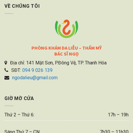
VỀ CHÚNG TÔI
PHÒNG KHÁM DA LIỄU – THẨM MỸ
BÁC SĨ NGỌ
Địa chỉ: 141 Mật Sơn, P.Đông Vệ, TP. Thanh Hóa
SĐT:
094 9 026 139
ngodalieu@gmail.com
GIỜ MỜ CỬA
Thứ 2 – Thứ 6:
17h – 19h
Sáng Thứ 7 – CN:
7h30 – 11h30