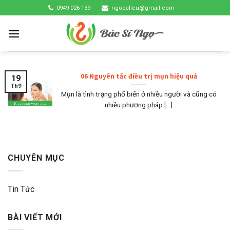
Skip
0949 026 139
ngodalieu@gmail.com
to
content
06 Nguyên tắc điều trị mụn hiệu quả
19
Th9
Mụn là tình trạng phổ biến ở nhiều người và cũng có
nhiều phương pháp [...]
CHUYÊN MỤC
Tin Tức
BÀI VIẾT MỚI