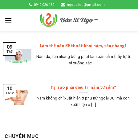
Skip
0949 026 139
ngodalieu@gmail.com
to
content
Làm thế nào để thoát khỏi nám, tàn nhang?
09
Th3
Nám da, tàn nhang bùng phát làm bạn cảm thấy tự ti
vì xuống sắc [...]
Tại sao phải điều trị nám từ sớm?
10
Th12
Nám không chỉ xuất hiện ở phụ nữ ngoài 30, mà còn
xuất hiện ở [...]
CHUYÊN MỤC