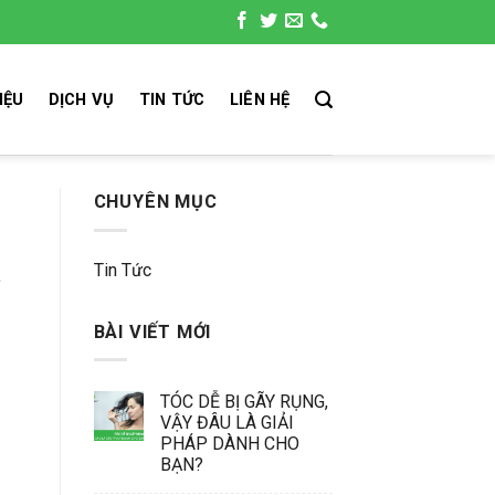
IỆU
DỊCH VỤ
TIN TỨC
LIÊN HỆ
CHUYÊN MỤC
Tin Tức
BÀI VIẾT MỚI
TÓC DỄ BỊ GÃY RỤNG,
VẬY ĐÂU LÀ GIẢI
PHÁP DÀNH CHO
BẠN?