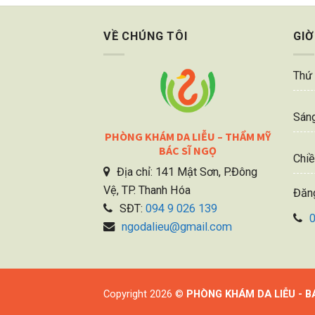
VỀ CHÚNG TÔI
GIỜ
Thứ 
Sáng
PHÒNG KHÁM DA LIỄU – THẨM MỸ
BÁC SĨ NGỌ
Chiề
Địa chỉ: 141 Mật Sơn, P.Đông
Vệ, TP. Thanh Hóa
Đăn
SĐT:
094 9 026 139
ngodalieu@gmail.com
Copyright 2026 ©
PHÒNG KHÁM DA LIỄU - B