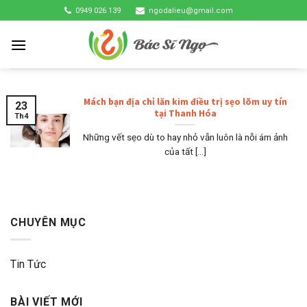
Skip
0949 026 139
ngodalieu@gmail.com
to
content
Mách bạn địa chỉ lăn kim điều trị sẹo lõm uy tín
23
tại Thanh Hóa
Th4
Những vết sẹo dù to hay nhỏ vẫn luôn là nỗi ám ảnh
của tất [...]
CHUYÊN MỤC
Tin Tức
BÀI VIẾT MỚI