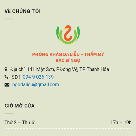
VỀ CHÚNG TÔI
PHÒNG KHÁM DA LIỄU – THẨM MỸ
BÁC SĨ NGỌ
Địa chỉ: 141 Mật Sơn, P.Đông Vệ, TP. Thanh Hóa
SĐT:
094 9 026 139
ngodalieu@gmail.com
GIỜ MỜ CỬA
Thứ 2 – Thứ 6:
17h – 19h