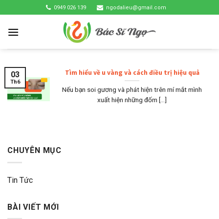
Skip
0949 026 139
ngodalieu@gmail.com
to
content
Tìm hiểu về u vàng và cách điều trị hiệu quả
03
Th6
Nếu bạn soi gương và phát hiện trên mí mắt mình
xuất hiện những đốm [...]
CHUYÊN MỤC
Tin Tức
BÀI VIẾT MỚI