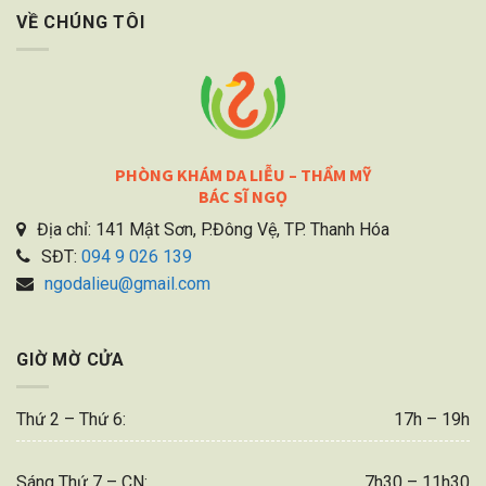
VỀ CHÚNG TÔI
PHÒNG KHÁM DA LIỄU – THẨM MỸ
BÁC SĨ NGỌ
Địa chỉ: 141 Mật Sơn, P.Đông Vệ, TP. Thanh Hóa
SĐT:
094 9 026 139
ngodalieu@gmail.com
GIỜ MỜ CỬA
Thứ 2 – Thứ 6:
17h – 19h
Sáng Thứ 7 – CN:
7h30 – 11h30