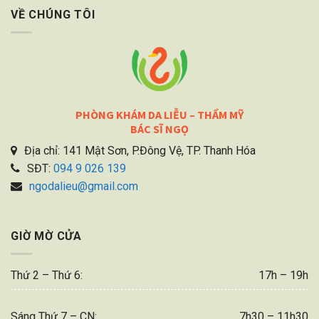
VỀ CHÚNG TÔI
PHÒNG KHÁM DA LIỄU – THẨM MỸ
BÁC SĨ NGỌ
Địa chỉ: 141 Mật Sơn, P.Đông Vệ, TP. Thanh Hóa
SĐT:
094 9 026 139
ngodalieu@gmail.com
GIỜ MỜ CỬA
Thứ 2 – Thứ 6:
17h – 19h
Sáng Thứ 7 – CN:
7h30 – 11h30