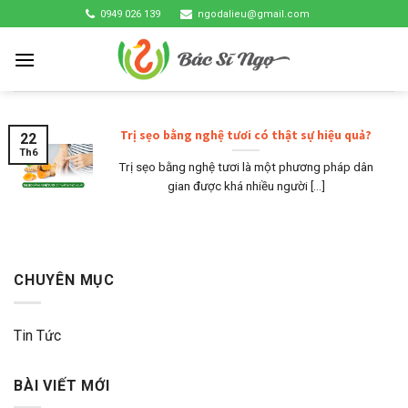
Skip
0949 026 139
ngodalieu@gmail.com
to
content
Trị sẹo bằng nghệ tươi có thật sự hiệu quả?
22
Th6
Trị sẹo bằng nghệ tươi là một phương pháp dân
gian được khá nhiều người [...]
CHUYÊN MỤC
Tin Tức
BÀI VIẾT MỚI