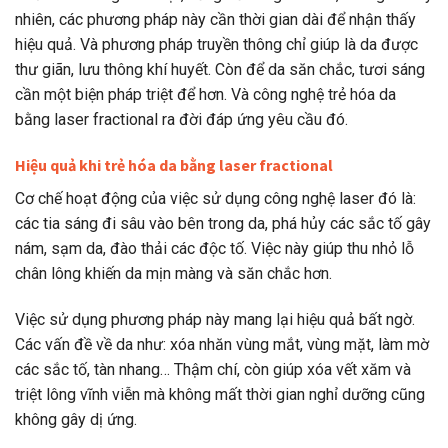
nhiên, các phương pháp này cần thời gian dài để nhận thấy
hiệu quả. Và phương pháp truyền thông chỉ giúp là da được
thư giãn, lưu thông khí huyết. Còn để da săn chắc, tươi sáng
cần một biện pháp triệt để hơn. Và công nghệ trẻ hóa da
bằng laser fractional ra đời đáp ứng yêu cầu đó.
Hiệu quả khi trẻ hóa da bằng laser fractional
Cơ chế hoạt động của việc sử dụng công nghệ laser đó là:
các tia sáng đi sâu vào bên trong da, phá hủy các sắc tố gây
nám, sạm da, đào thải các độc tố. Việc này giúp thu nhỏ lỗ
chân lông khiến da mịn màng và săn chắc hơn.
Việc sử dụng phương pháp này mang lại hiệu quả bất ngờ.
Các vấn đề về da như: xóa nhăn vùng mắt, vùng mặt, làm mờ
các sắc tố, tàn nhang… Thậm chí, còn giúp xóa vết xăm và
triệt lông vĩnh viễn mà không mất thời gian nghỉ dưỡng cũng
không gây dị ứng.