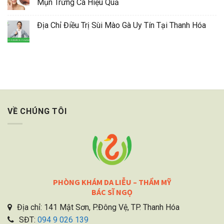
Mụn Trứng Cá Hiệu Quả
Địa Chỉ Điều Trị Sùi Mào Gà Uy Tín Tại Thanh Hóa
VỀ CHÚNG TÔI
PHÒNG KHÁM DA LIỄU – THẨM MỸ
BÁC SĨ NGỌ
Địa chỉ: 141 Mật Sơn, P.Đông Vệ, TP. Thanh Hóa
SĐT:
094 9 026 139