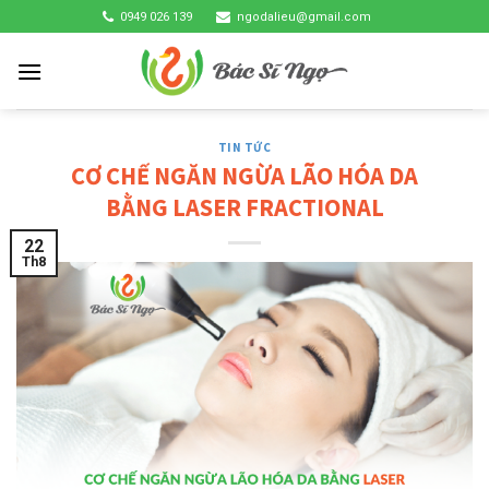
Skip
0949 026 139
ngodalieu@gmail.com
to
content
TIN TỨC
CƠ CHẾ NGĂN NGỪA LÃO HÓA DA
BẰNG LASER FRACTIONAL
22
Th8