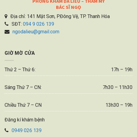
PHÒNG KHÁM DA LIỄU – THẨM MỸ
BÁC SĨ NGỌ
Địa chỉ: 141 Mật Sơn, P.Đông Vệ, TP. Thanh Hóa
SĐT:
094 9 026 139
ngodalieu@gmail.com
GIỜ MỜ CỬA
Thứ 2 – Thứ 6:
17h – 19h
Sáng Thứ 7 – CN:
7h30 – 11h30
Chiều Thứ 7 – CN
13h30 – 19h
Đăng kí khám bệnh
0949 026 139