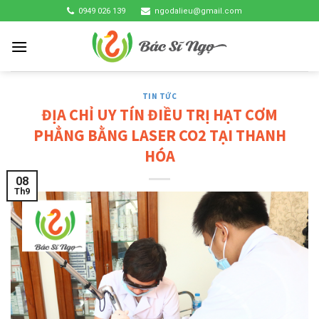
Skip
0949 026 139
ngodalieu@gmail.com
to
content
TIN TỨC
ĐỊA CHỈ UY TÍN ĐIỀU TRỊ HẠT CƠM
PHẲNG BẰNG LASER CO2 TẠI THANH
HÓA
08
Th9