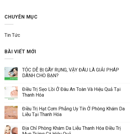
CHUYÊN MỤC
Tin Tức
BÀI VIẾT MỚI
TÓC DỄ BỊ GÃY RỤNG, VẬY ĐÂU LÀ GIẢI PHÁP
DÀNH CHO BẠN?
Điều Trị Sẹo Lồi Ở Đâu An Toàn Và Hiệu Quả Tại
Thanh Hóa
Điều Trị Hạt Cơm Phẳng Uy Tín Ở Phòng Khám Da
Liễu Tại Thanh Hóa
Địa Chỉ Phòng Khám Da Liễu Thanh Hóa Điều Trị
Mụn Trứng Cá Hiệu Quả