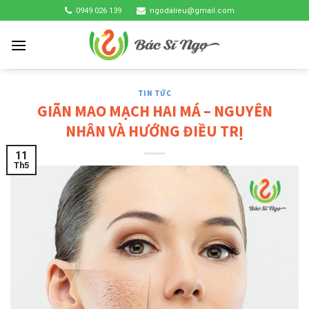
Skip
0949 026 139
ngodalieu@gmail.com
to
content
TIN TỨC
GIÃN MAO MẠCH HAI MÁ – NGUYÊN
NHÂN VÀ HƯỚNG ĐIỀU TRỊ
11
Th5