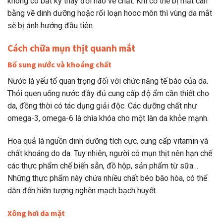
không có bất kỳ thay đổi nào về chất. Khi cơ thể bị mất cân
bằng về dinh dưỡng hoặc rối loạn hooc môn thì vùng da mắt
sẽ bị ảnh hưởng đầu tiên.
Cách chữa mụn thịt quanh mắt
Bổ sung nước và khoáng chất
Nước là yếu tố quan trọng đối với chức năng tế bào của da.
Thói quen uống nước đầy đủ cung cấp độ ẩm cần thiết cho
da, đồng thời có tác dụng giải độc. Các dưỡng chất như
omega-3, omega-6 là chìa khóa cho một làn da khỏe mạnh.
Hoa quả là nguồn dinh dưỡng tích cực, cung cấp vitamin và
chất khoáng do da. Tuy nhiên, người có mụn thịt nên hạn chế
các thực phẩm chế biến sẵn, đồ hộp, sản phẩm từ sữa…
Những thực phẩm này chứa nhiều chất béo bão hòa, có thể
dẫn đến hiễn tượng nghẽn mạch bạch huyết.
Xông hơi da mặt