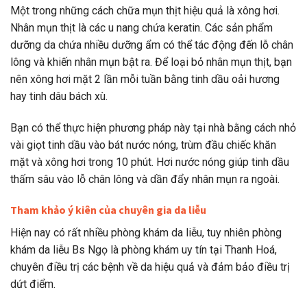
Một trong những cách chữa mụn thịt hiệu quả là xông hơi.
Nhân mụn thịt là các u nang chứa keratin. Các sản phẩm
dưỡng da chứa nhiều dưỡng ẩm có thể tác động đến lỗ chân
lông và khiến nhân mụn bật ra. Để loại bỏ nhân mụn thịt, bạn
nên xông hơi mặt 2 lần mỗi tuần bằng tinh dầu oải hương
hay tinh dâu bách xù.
Bạn có thể thực hiện phương pháp này tại nhà bằng cách nhỏ
vài giọt tinh dầu vào bát nước nóng, trùm đầu chiếc khăn
mặt và xông hơi trong 10 phút. Hơi nước nóng giúp tinh dầu
thấm sâu vào lỗ chân lông và dần đẩy nhân mụn ra ngoài.
Tham khảo ý kiên của chuyên gia da liễu
Hiện nay có rất nhiều phòng khám da liễu, tuy nhiên phòng
khám da liễu Bs Ngọ là phòng khám uy tín tại Thanh Hoá,
chuyên điều trị các bệnh về da hiệu quả và đảm bảo điều trị
dứt điểm.