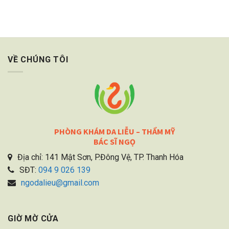
VỀ CHÚNG TÔI
PHÒNG KHÁM DA LIỄU – THẨM MỸ
BÁC SĨ NGỌ
Địa chỉ: 141 Mật Sơn, P.Đông Vệ, TP. Thanh Hóa
SĐT:
094 9 026 139
ngodalieu@gmail.com
GIỜ MỜ CỬA