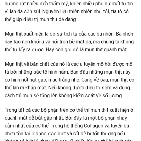
hưởng rất nhiều đến thẩm mỹ, khiến nhiều phụ nữ mất tự tin
vì làn da sần sùi. Nguyên liệu thiên nhiên như tỏi, tía tô có
thể giúp điều trị mụn thịt dễ dàng.
Mụn thịt xuất hiện là do sự tích tụ của các bã nhờn. Bã nhờn
này tạo nên khối u và nối trên bề mặt da, mà chúng ta không
thể tự lấy ra được. Hay còn gọi đó là mụn thịt quanh mắt.
Mụn thịt về bản chất của nó là các u tuyến mồ hôi được mô
tả bởi những sắc tố hình nấm. Ban đầu những mụn thịt này
có hình nốt hạt gạo, màu trắng nhỏ. Càng về sau, mụn thịt có
thể lan ra khắp mặt. Nếu không được điều trị sớm và đúng
cách thì mụn sẽ tăng lên không kiểm soát về số lượng.
Trong tất cả các bộ phận trên cơ thể thì mụn thịt xuất hiện ở
quanh mắt dễ bắt gặp nhất. Bởi đây là một bộ phận nhạy
cảm nhất của cơ thể. Trong hệ thống Collagen và tuyến bã
nhờn tồn tại ở dạng đặc biệt và rất dễ bị tổn thương nếu