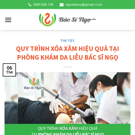
Skip
0949 026 139
ngodalieu@gmail.com
to
content
TIN TỨC
QUY TRÌNH XÓA XĂM HIỆU QUẢ TẠI
PHÒNG KHÁM DA LIỄU BÁC SĨ NGỌ
06
Th4