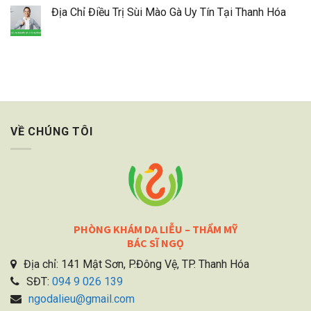
Địa Chỉ Điều Trị Sùi Mào Gà Uy Tín Tại Thanh Hóa
VỀ CHÚNG TÔI
PHÒNG KHÁM DA LIỄU – THẨM MỸ
BÁC SĨ NGỌ
Địa chỉ: 141 Mật Sơn, P.Đông Vệ, TP. Thanh Hóa
SĐT:
094 9 026 139
ngodalieu@gmail.com