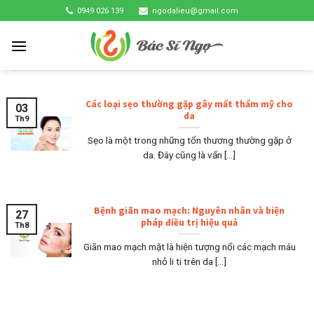
Skip
0949 026 139
ngodalieu@gmail.com
to
content
Các loại sẹo thường gặp gây mất thẩm mỹ cho
03
da
Th9
Sẹo là một trong những tổn thương thường gặp ở
da. Đây cũng là vấn [...]
Bệnh giãn mao mạch: Nguyên nhân và biện
27
pháp điều trị hiệu quả
Th8
Giãn mao mạch mặt là hiện tượng nổi các mạch máu
nhỏ li ti trên da [...]