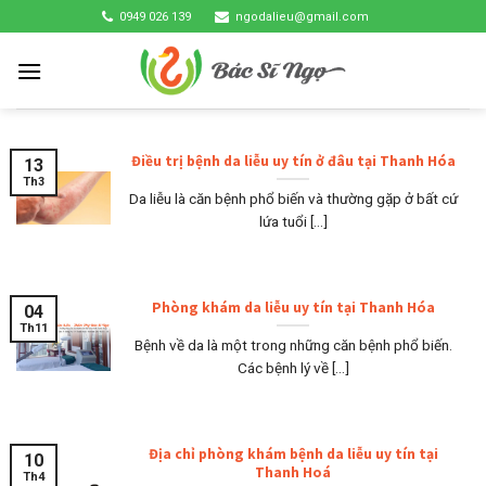
Skip
0949 026 139
ngodalieu@gmail.com
to
content
Điều trị bệnh da liễu uy tín ở đâu tại Thanh Hóa
13
Th3
Da liễu là căn bệnh phổ biến và thường gặp ở bất cứ
lứa tuổi [...]
Phòng khám da liễu uy tín tại Thanh Hóa
04
Th11
Bệnh về da là một trong những căn bệnh phổ biến.
Các bệnh lý về [...]
Địa chỉ phòng khám bệnh da liễu uy tín tại
10
Thanh Hoá
Th4