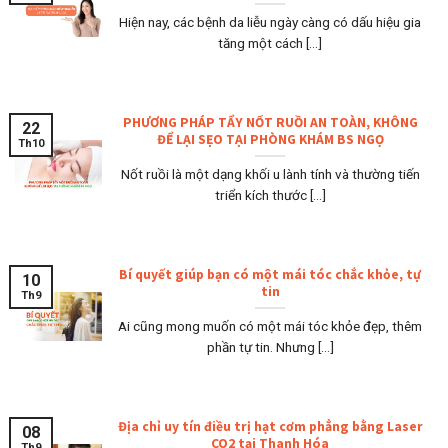
Hiện nay, các bệnh da liễu ngày càng có dấu hiệu gia
tăng một cách [...]
PHƯƠNG PHÁP TẨY NỐT RUỒI AN TOÀN, KHÔNG
22
ĐỂ LẠI SẸO TẠI PHÒNG KHÁM BS NGỌ
Th10
Nốt ruồi là một dạng khối u lành tính và thường tiến
triển kích thước [...]
Bí quyết giúp bạn có một mái tóc chắc khỏe, tự
10
tin
Th9
Ai cũng mong muốn có một mái tóc khỏe đẹp, thêm
phần tự tin. Nhưng [...]
Địa chỉ uy tín điều trị hạt cơm phẳng bằng Laser
08
CO2 tại Thanh Hóa
Th9