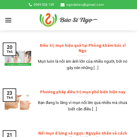
Skip
0949 026 139
ngodalieu@gmail.com
to
content
Điều trị mụn hiệu quả tại Phòng khám bác sĩ
20
Ngọ
Th5
Mụn luôn là nỗi ám ảnh lớn của nhiều người, bởi nó
gây nên những [...]
Phương pháp điều trị mụn phổ biến hiện nay
23
Th4
Bạn đang lo lắng vì mụn nổi lên quá nhiều mà chưa
biết cần điều [...]
Nổi mụn ở lưng và ngực: Nguyên nhân và cách
21