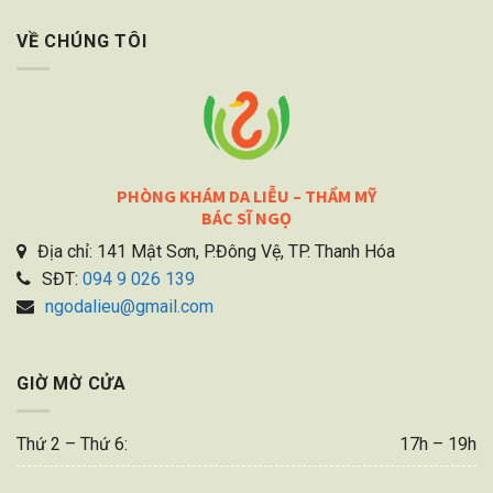
VỀ CHÚNG TÔI
PHÒNG KHÁM DA LIỄU – THẨM MỸ
BÁC SĨ NGỌ
Địa chỉ: 141 Mật Sơn, P.Đông Vệ, TP. Thanh Hóa
SĐT:
094 9 026 139
ngodalieu@gmail.com
GIỜ MỜ CỬA
Thứ 2 – Thứ 6:
17h – 19h