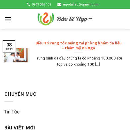
Skip
0949 026 139
ngodalieu@gmail.com
to
content
Điều trị rụng tóc mảng tại phòng khám da liễu
08
– thẩm mỹ BS Ngọ
Th11
Trung bình da đầu chúng ta có khoảng 100.000 sợi
tóc và có khoảng 100 [...]
CHUYÊN MỤC
Tin Tức
BÀI VIẾT MỚI