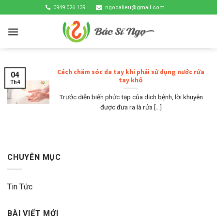
Skip
0949 026 139
ngodalieu@gmail.com
to
content
Cách chăm sóc da tay khi phải sử dụng nước rửa
04
tay khô
Th4
Trước diễn biến phức tạp của dịch bệnh, lời khuyên
được đưa ra là rửa [...]
CHUYÊN MỤC
Tin Tức
BÀI VIẾT MỚI