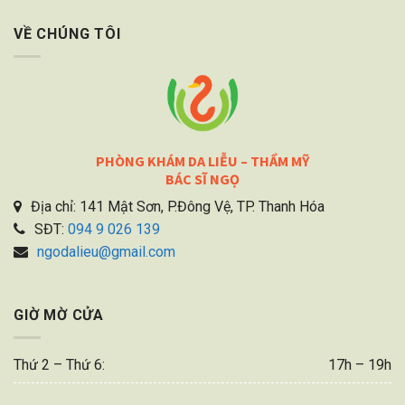
VỀ CHÚNG TÔI
PHÒNG KHÁM DA LIỄU – THẨM MỸ
BÁC SĨ NGỌ
Địa chỉ: 141 Mật Sơn, P.Đông Vệ, TP. Thanh Hóa
SĐT:
094 9 026 139
ngodalieu@gmail.com
GIỜ MỜ CỬA
Thứ 2 – Thứ 6:
17h – 19h