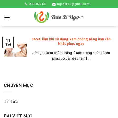
Skip
0949 026 139
ngodalieu@gmail.com
to
content
04 Sai lầm khi sử dụng kem chống nắng bạn cần
11
khắc phục ngay
Th6
Sử dụng kem chống nắng là một trong những biện
pháp cơ bản để chăm [...]
CHUYÊN MỤC
Tin Tức
BÀI VIẾT MỚI