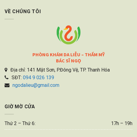
VỀ CHÚNG TÔI
PHÒNG KHÁM DA LIỄU – THẨM MỸ
BÁC SĨ NGỌ
Địa chỉ: 141 Mật Sơn, P.Đông Vệ, TP. Thanh Hóa
SĐT:
094 9 026 139
ngodalieu@gmail.com
GIỜ MỜ CỬA
Thứ 2 – Thứ 6:
17h – 19h