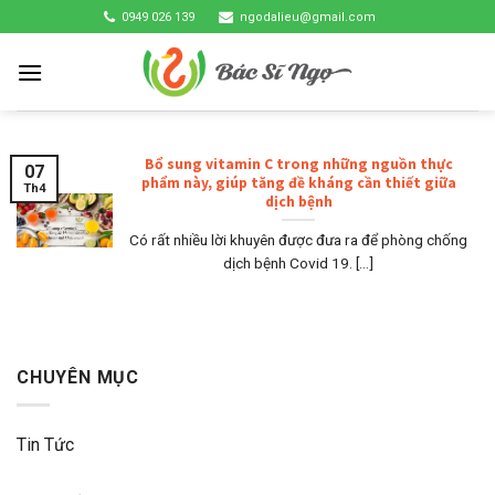
Skip
0949 026 139
ngodalieu@gmail.com
to
content
Bổ sung vitamin C trong những nguồn thực
07
phẩm này, giúp tăng đề kháng cần thiết giữa
Th4
dịch bệnh
Có rất nhiều lời khuyên được đưa ra để phòng chống
dịch bệnh Covid 19. [...]
CHUYÊN MỤC
Tin Tức