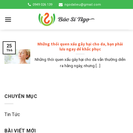
Skip
0949 026 139
ngodalieu@gmail.com
to
content
Những thói quen xấu gây hại cho da, bạn phải
25
lưu ngay để khắc phục
Th6
Những thói quen xấu gây hại cho da vẫn thường diễn
ra hằng ngày, nhưng [...]
CHUYÊN MỤC
Tin Tức
BÀI VIẾT MỚI