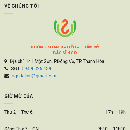
VỀ CHÚNG TÔI
PHÒNG KHÁM DA LIỄU – THẨM MỸ
BÁC SĨ NGỌ
Địa chỉ: 141 Mật Sơn, P.Đông Vệ, TP. Thanh Hóa
SĐT:
094 9 026 139
ngodalieu@gmail.com
GIỜ MỜ CỬA
Thứ 2 – Thứ 6:
17h – 19h
Sáng Thứ 7 – CN:
7h30 – 11h30