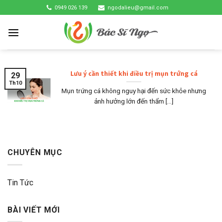
Skip
0949 026 139
ngodalieu@gmail.com
to
content
Lưu ý cần thiết khi điều trị mụn trứng cá
29
Th10
Mụn trứng cá không nguy hại đến sức khỏe nhưng
ảnh hưởng lớn đến thẩm [...]
CHUYÊN MỤC
Tin Tức
BÀI VIẾT MỚI