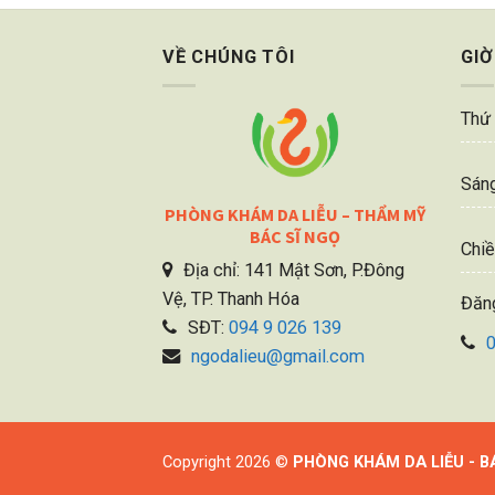
VỀ CHÚNG TÔI
GIỜ
Thứ 
Sáng
PHÒNG KHÁM DA LIỄU – THẨM MỸ
BÁC SĨ NGỌ
Chiề
Địa chỉ: 141 Mật Sơn, P.Đông
Vệ, TP. Thanh Hóa
Đăn
SĐT:
094 9 026 139
ngodalieu@gmail.com
Copyright 2026 ©
PHÒNG KHÁM DA LIỄU - B