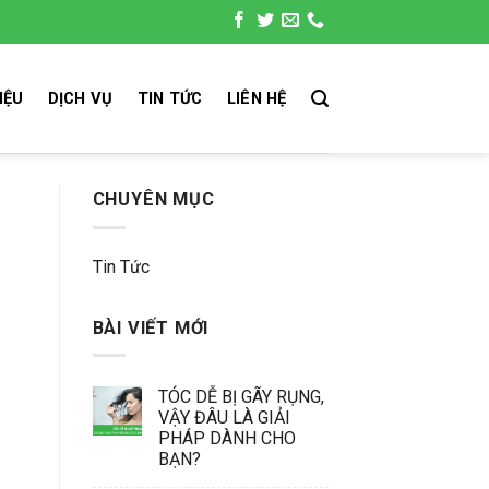
IỆU
DỊCH VỤ
TIN TỨC
LIÊN HỆ
CHUYÊN MỤC
Tin Tức
BÀI VIẾT MỚI
TÓC DỄ BỊ GÃY RỤNG,
VẬY ĐÂU LÀ GIẢI
PHÁP DÀNH CHO
BẠN?