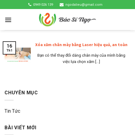
Skip
0949 026 139
ngodalieu@gmail.com
to
content
Xóa xăm chân mày bằng Laser hiệu quả, an toàn
16
Th1
Bạn có thể thay đổi dáng chân mày của mình bằng
việc lựa chọn xăm [...]
CHUYÊN MỤC
Tin Tức
BÀI VIẾT MỚI