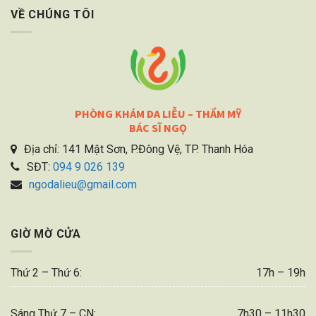
VỀ CHÚNG TÔI
PHÒNG KHÁM DA LIỄU – THẨM MỸ
BÁC SĨ NGỌ
Địa chỉ: 141 Mật Sơn, P.Đông Vệ, TP. Thanh Hóa
SĐT:
094 9 026 139
ngodalieu@gmail.com
GIỜ MỜ CỬA
Thứ 2 – Thứ 6:
17h – 19h
Sáng Thứ 7 – CN:
7h30 – 11h30