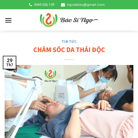
Skip
0949 026 139
ngodalieu@gmail.com
to
content
TIN TỨC
CHĂM SÓC DA THẢI ĐỘC
29
Th7