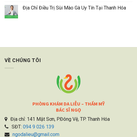
Địa Chỉ Điều Trị Sùi Mào Gà Uy Tín Tại Thanh Hóa
VỀ CHÚNG TÔI
PHÒNG KHÁM DA LIỄU – THẨM MỸ
BÁC SĨ NGỌ
Địa chỉ: 141 Mật Sơn, P.Đông Vệ, TP. Thanh Hóa
SĐT:
094 9 026 139
ngodalieu@gmail.com