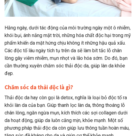
Hằng ngày, dưới tác động của môi trường ngày một ô nhiễm,
khói bụi, ánh nắng mặt trời, những hóa chất độc hại trong mỹ
phẩm khiến da mặt hứng chịu không ít những hậu quả xấu.
Các độc tố lâu ngày tích tụ trên da sẽ làm bít tắc lỗ chân
lông gây viêm nhiễm, mụn nhọt và lão hóa sớm. Do đó, bạn
cần thường xuyên chăm sóc thải độc da, giúp làn da khỏe
đẹp.
Chăm sóc da thải độc là gì?
Thải độc da hay còn gọi là detox, nghĩa là loại bỏ độc tố ra
khỏi làn da của bạn. Giúp thanh lọc làn da, thông thoáng lỗ
chân lông, ngăn ngừa mụn, kích thích các sợi collagen dưới
da hoạt động, giúp da luôn căng mịn, khỏe mạnh. Một số
phương pháp thải độc da còn giúp lưu thông tuần hoàn máu,
tăng sức đề kháng cho da và giúp cơ thể khỏe mạnh.