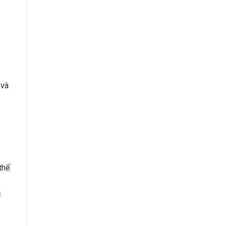
 và
thể
c