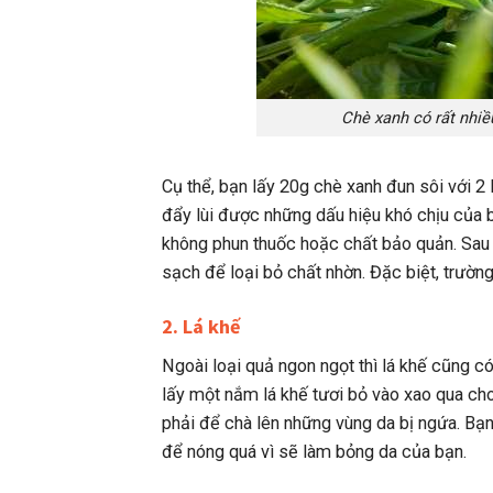
Chè xanh có rất nhiề
Cụ thể, bạn lấy 20g chè xanh đun sôi với 2
đẩy lùi được những dấu hiệu khó chịu của b
không phun thuốc hoặc chất bảo quản. Sau k
sạch để loại bỏ chất nhờn. Đặc biệt, trườn
2. Lá khế
Ngoài loại quả ngon ngọt thì lá khế cũng c
lấy một nắm lá khế tươi bỏ vào xao qua cho
phải để chà lên những vùng da bị ngứa. Bạn n
để nóng quá vì sẽ làm bỏng da của bạn.