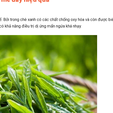
ể. Bởi trong chè xanh có các chất chống oxy hóa và còn được bi
có khả năng điều trị dị ứng mẩn ngứa khá nhạy.