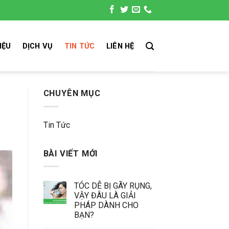
IỆU
DỊCH VỤ
TIN TỨC
LIÊN HỆ
CHUYÊN MỤC
Tin Tức
BÀI VIẾT MỚI
TÓC DỄ BỊ GÃY RỤNG,
VẬY ĐÂU LÀ GIẢI
PHÁP DÀNH CHO
BẠN?