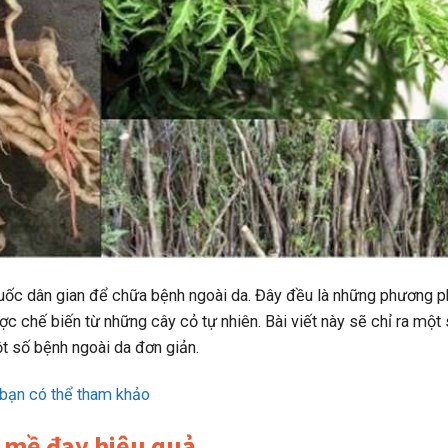
thuốc dân gian để chữa bệnh ngoài da. Đây đều là những phương 
ợc chế biến từ những cây cỏ tự nhiên. Bài viết này sẽ chỉ ra một
t số bệnh ngoài da đơn giản.
a bạn có thể tham khảo
 mề đay hiệu quả