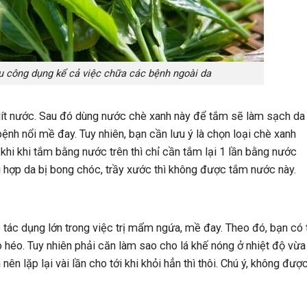
u công dụng kể cả việc chữa các bệnh ngoài da
 lít nước. Sau đó dùng nước chè xanh này để tắm sẽ làm sạch da
ệnh nổi mề đay. Tuy nhiên, bạn cần lưu ý là chọn loại chè xanh
hi khi tắm bằng nước trên thì chỉ cần tắm lại 1 lần bằng nước
g hợp da bị bong chóc, trầy xước thì không được tắm nước này.
ó tác dụng lớn trong việc trị mẩm ngứa, mề đay. Theo đó, bạn có 
 héo. Tuy nhiên phải căn làm sao cho lá khế nóng ở nhiệt độ vừa
ên lặp lại vài lần cho tới khi khỏi hẳn thì thôi. Chú ý, không đượ