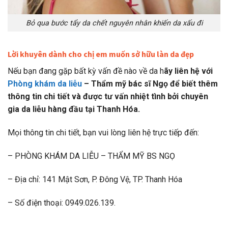
Bỏ qua bước tẩy da chết nguyên nhân khiến da xấu đi
Lời khuyên dành cho chị em muốn sở hữu làn da đẹp
Nếu bạn đang gặp bất kỳ vấn đề nào về da h
ãy liên hệ với
Phòng khám da liễu
– Thẩm mỹ bác sĩ Ngọ để biết thêm
thông tin chi tiết và được tư vấn nhiệt tình bởi chuyên
gia da liễu hàng đầu tại Thanh Hóa.
Mọi thông tin chi tiết, bạn vui lòng liên hệ trực tiếp đến:
– PHÒNG KHÁM DA LIỄU – THẨM MỸ BS NGỌ
– Địa chỉ: 141 Mật Sơn, P. Đông Vệ, TP. Thanh Hóa
– Số điện thoại: 0949.026.139.