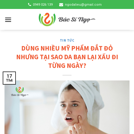
Skip
0949 026 139
ngodalieu@gmail.com
to
content
TIN TỨC
DÙNG NHIỀU MỸ PHẨM ĐẮT ĐỎ
NHƯNG TẠI SAO DA BẠN LẠI XẤU ĐI
TỪNG NGÀY?
17
Th4