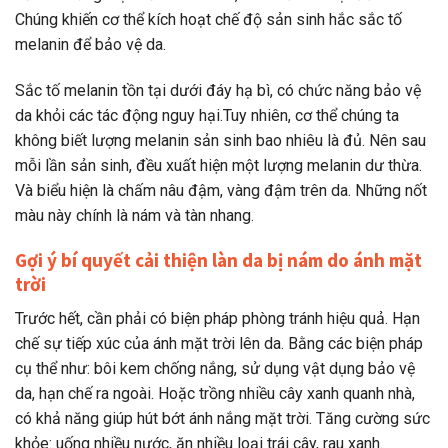
Chúng khiến cơ thể kích hoạt chế độ sản sinh hắc sắc tố
melanin để bảo vệ da.
Sắc tố melanin tồn tại dưới đáy hạ bì, có chức năng bảo vệ
da khỏi các tác động nguy hại.Tuy nhiên, cơ thể chúng ta
không biết lượng melanin sản sinh bao nhiêu là đủ. Nên sau
mỗi lần sản sinh, đều xuất hiện một lượng melanin dư thừa.
Và biểu hiện là chấm nâu đậm, vàng đậm trên da. Những nốt
màu này chính là nám và tàn nhang.
Gợi ý bí quyết cải thiện làn da bị nám do ánh mặt
trời
Trước hết, cần phải có biện pháp phòng tránh hiệu quả. Hạn
chế sự tiếp xúc của ánh mặt trời lên da. Bằng các biện pháp
cụ thể như: bôi kem chống nắng, sử dụng vật dụng bảo vệ
da, hạn chế ra ngoài. Hoặc trồng nhiều cây xanh quanh nhà,
có khả năng giúp hút bớt ánh nắng mặt trời. Tăng cường sức
khỏe: uống nhiều nước, ăn nhiều loại trái cây, rau xanh.