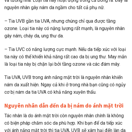
và tường nhà. Loại tia này hoạt động trong cả bóng râ. Đây là
nguyên nhân gây nám da ngầm cho tất cả phụ nữ.
– Tia UVB gần tia UVA, nhưng chúng chỉ qua được tầng
ozone. Loại tia này có nặng lượng rất mạnh, là nguyên nhân
gây nám, cháy da, ung thư da.
– Tia UVC có năng lượng cực mạnh. Nếu da tiếp xúc với loại
tia này có thể khiến khả năng rất cao da bị ung thư. May mắn
là loại tia này bị chặn lại bởi tầng ozone và các đám mây.
Tia UVA, UVB trong ánh nắng mặt trời là nguyên nhân khiến
nám da xuất hiện. Ngay cả khi ở trong nhà bạn cũng có ngủy
cơ bị nám da tia UVA có khả năng xuyên thấu.
Nguyên nhân dẫn đến da bị nám do ánh mặt trời
Tác nhân là do ánh mặt trời còn nguyên nhân chính là không
có biện pháp chăm sóc da phù hợp. Khi bạn để da tiếp xúc
với ánh nắng mặt trời thì tia UVA, UVB sẽ xâm hại đến làn da.