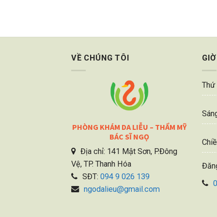
VỀ CHÚNG TÔI
GIỜ
Thứ 
Sáng
PHÒNG KHÁM DA LIỄU – THẨM MỸ
BÁC SĨ NGỌ
Chiề
Địa chỉ: 141 Mật Sơn, P.Đông
Vệ, TP. Thanh Hóa
Đăn
SĐT:
094 9 026 139
ngodalieu@gmail.com