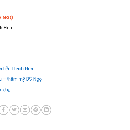
S NGỌ
nh Hóa
a liễu Thanh Hóa
iễu – thẩm mỹ BS Ngọ
lượng