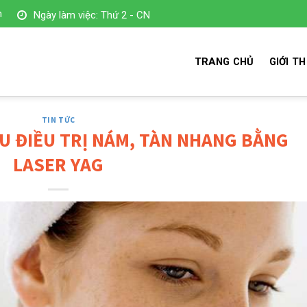
m
Ngày làm việc: Thứ 2 - CN
TRANG CHỦ
GIỚI TH
TIN TỨC
U ĐIỀU TRỊ NÁM, TÀN NHANG BẰNG
LASER YAG