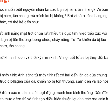
 có muốn biết nguyên nhân tại sao bạn bị nám, tàn nhang? Và bạ
bị nám, tàn nhang mà mình lại bị không? Bởi vì nám, tàn nhang ng
khác, có thể kể đến như:
, ánh nắng mặt trời chứa rất nhiều tia cực tím, việc tiếp xúc với
 bạn bị tổn thương, bong chóc, cháy nắng. Từ đó khiến da bị lão
nám, tàn nhang.
nữ khi sinh con và thời kỳ mãn kinh. Vì nội tiết tố sẽ bị thay đổi b
 máy tính: Ánh sáng từ máy tính rất có hại đến làn da của chúng 
rúc clollagen của da, khiến nó bị tổn thương, sạm đen và lão hóa
ề đêm các melanin sẽ hoạt động mạnh hơn bình thường. Dẫn đế
en thức đêm thì vô tình tạo điều kiện thuận lợi cho các melanin 