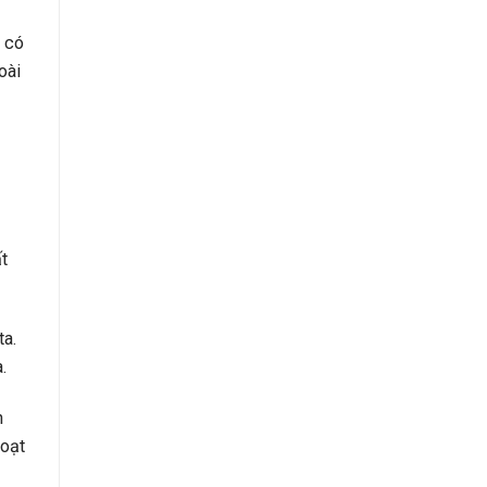
n có
oài
ất
ta.
.
n
hoạt