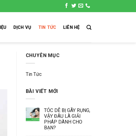
IỆU
DỊCH VỤ
TIN TỨC
LIÊN HỆ
CHUYÊN MỤC
Tin Tức
BÀI VIẾT MỚI
TÓC DỄ BỊ GÃY RỤNG,
VẬY ĐÂU LÀ GIẢI
PHÁP DÀNH CHO
BẠN?