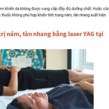
kém khiến da không được cung cấp đầy đủ dưỡng chất. Hoặc cũ
huốc không phù hợp khiến tình trạng nám, tàn nhang xuất hiện
rị nám, tàn nhang bằng laser YAG tại