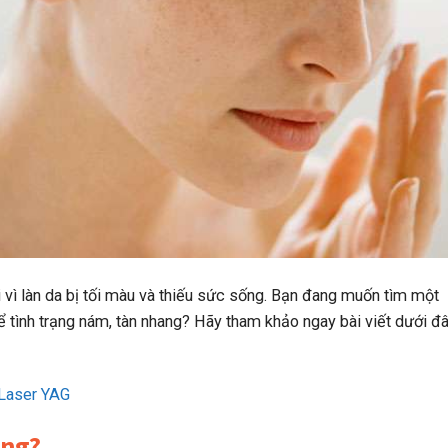
i vì làn da bị tối màu và thiếu sức sống. Bạn đang muốn tìm một
 để tình trạng nám, tàn nhang? Hãy tham khảo ngay bài viết dưới đ
 Laser YAG
ang?