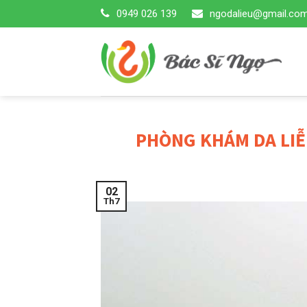
Skip
0949 026 139
ngodalieu@gmail.co
to
content
PHÒNG KHÁM DA LIỄ
02
Th7