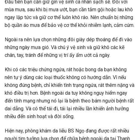
Đầu tiên bạn cần giữ gìn vệ sinh cá nhân sạch sẽ. Đối với
mùa mưa, sau khi bị mưa ướt, bạn cần tắm gội hoặc lau khô
ngay lập tức và giữ cơ thể luôn khô ráo. Nên chuẩn bị những
bộ quần áo mưa để bảo vệ cơ thể khỏi nhiễm lạnh, cảm cúm.
Ngoài ra nên lựa chọn những đôi giày dép thoáng để đi vào
những ngày mưa gió. Và chú ý vệ sinh và giữ khô các kẽ
chân, tay, tránh để những vị trí ấy ẩm ướt cả ngày.
Khi có các triệu chứng ngứa, rát hoặc bong da bạn không
nên tự ý dùng các loại thuốc không có hướng dẫn. Vì nếu
không đúng bệnh, chỉ khiến tình trạng ngứa, rát thêm nặng và
khó điều trị hơn. Bệnh ngoài da tuy không nguy hiểm ngay
đến tính mạng nhưng nó lại là bệnh theo bám người bệnh rất
dai dẳng. Và có thể tái đi, tái lại nhiều lần khiến ảnh hưởng
nhiều đến sinh hoạt và đời sống.
Hiện nay, phòng khám da liễu BS Ngọ đang được rất nhiều
người tim tưởng lựa chọn để chữa bệnh ngoài da tại Thanh