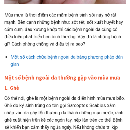
Mùa mưa là thời điểm các mầm bệnh sinh sôi nảy nở rất
mạnh. Bên cạnh những bệnh như: sốt rét, sốt xuất huyết hay
cảm cúm, đau xương khớp thì các bệnh ngoài da cũng có
điều kiện phát triển hơn bình thường. Vậy đó là những bệnh
gì? Cách phòng chống và điều trị ra sao?
Một số cách chữa bệnh ngoài da bằng phương pháp dân
gian
Một số bệnh ngoài da thường gặp vào mùa mưa
1. Ghẻ
Có thể nói, ghẻ là một bệnh ngoài da điển hình mùa mưa bão.
Ghẻ do ký sinh trùng có tên gọi Sarcoptes Scabies xâm
nhập vào da gây tổn thương da thành những mụn nước, rãnh
ghẻ xuất hiện trên kẽ các ngón tay, nếp lằn trên cơ thể. Bệnh
sẽ khiến bạn cảm thấy ngứa ngáy. Nếu không chữa trị kịp