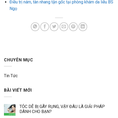
Điều trị nám, tàn nhang tận gốc tại phòng khám da liễu BS
Ngọ
CHUYÊN MỤC
Tin Tức
BÀI VIẾT MỚI
TÓC DỄ BỊ GÃY RỤNG, VẬY ĐÂU LÀ GIẢI PHÁP
DÀNH CHO BẠN?