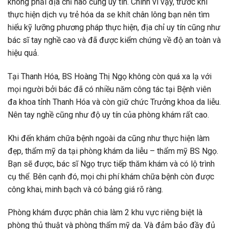
không phải địa chỉ nào cũng uy tín. Chính vì vậy, trước khi
thực hiện dịch vụ trẻ hóa da se khít chân lông bạn nên tìm
hiểu kỹ lưỡng phương pháp thực hiện, địa chỉ uy tín cũng như
bác sĩ tay nghề cao và đã được kiểm chứng về độ an toàn và
hiệu quả.
Tại Thanh Hóa, BS Hoàng Thị Ngọ không còn quá xa lạ với
mọi người bởi bác đã có nhiều năm công tác tại Bệnh viên
đa khoa tỉnh Thanh Hóa và còn giữ chức Trưởng khoa da liễu.
Nên tay nghề cũng như độ uy tín của phòng khám rất cao.
Khi đến khám chữa bệnh ngoài da cũng như thực hiện làm
đẹp, thẩm mỹ da tại phòng khám da liễu – thẩm mỹ BS Ngọ.
Bạn sẽ được, bác sĩ Ngọ trực tiếp thăm khám và có lộ trình
cụ thể. Bên cạnh đó, mọi chi phí khám chữa bệnh còn được
công khai, minh bạch và có bảng giá rõ ràng.
Phòng khám được phân chia làm 2 khu vực riêng biệt là
phòng thủ thuật và phòng thẩm mỹ da. Và đảm bảo đầy đủ