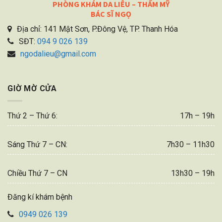
PHÒNG KHÁM DA LIỄU – THẨM MỸ
BÁC SĨ NGỌ
Địa chỉ: 141 Mật Sơn, P.Đông Vệ, TP. Thanh Hóa
SĐT:
094 9 026 139
ngodalieu@gmail.com
GIỜ MỜ CỬA
Thứ 2 – Thứ 6:
17h – 19h
Sáng Thứ 7 – CN:
7h30 – 11h30
Chiều Thứ 7 – CN
13h30 – 19h
Đăng kí khám bệnh
0949 026 139