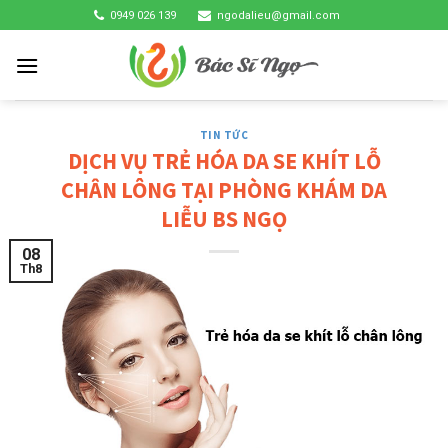
Skip
0949 026 139
ngodalieu@gmail.com
to
content
TIN TỨC
DỊCH VỤ TRẺ HÓA DA SE KHÍT LỖ
CHÂN LÔNG TẠI PHÒNG KHÁM DA
LIỄU BS NGỌ
08
Th8